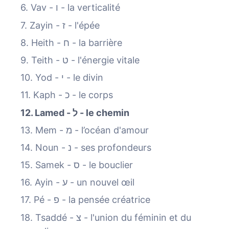
6. Vav - ו - la verticalité
7. Zayin - ז - l'épée
8. Heith - ח - la barrière
9. Teith - ט - l'énergie vitale
10. Yod - י - le divin
11. Kaph - כ - le corps
12. Lamed - ל - le chemin
13. Mem - מ - l’océan d'amour
14. Noun - נ - ses profondeurs
15. Samek - ס - le bouclier
16. Ayin - ע - un nouvel œil
17. Pé - פ - la pensée créatrice
18. Tsaddé - צ - l'union du féminin et du