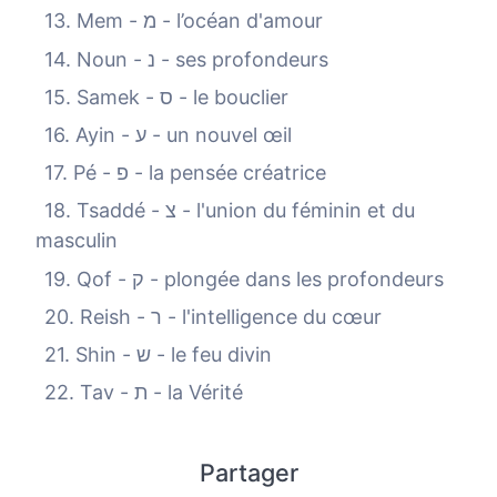
13. Mem - מ - l’océan d'amour
14. Noun - נ - ses profondeurs
15. Samek - ס - le bouclier
16. Ayin - ע - un nouvel œil
17. Pé - פ - la pensée créatrice
18. Tsaddé - צ - l'union du féminin et du
masculin
19. Qof - ק - plongée dans les profondeurs
20. Reish - ר - l'intelligence du cœur
21. Shin - ש - le feu divin
22. Tav - ת - la Vérité
Partager