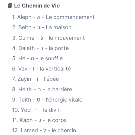
📗 Le Chemin de Vie
1. Aleph - א - Le commencement
2. Beith - ב - La maison
3. Guimel - ג - le mouvement
4. Daleth - ד - la porte
5. Hé - ה - le souffle
6. Vav - ו - la verticalité
7. Zayin - ז - l'épée
8. Heith - ח - la barrière
9. Teith - ט - l'énergie vitale
10. Yod - י - le divin
11. Kaph - כ - le corps
12. Lamed - ל - le chemin