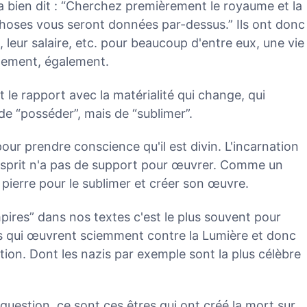
a bien dit : “Cherchez premièrement le royaume et la
 choses vous seront données par-dessus.” Ils ont donc
il, leur salaire, etc. pour beaucoup d'entre eux, une vie
llement, également.
st le rapport avec la matérialité qui change, qui
n de “posséder”, mais de “sublimer”.
pour prendre conscience qu'il est divin. L'incarnation
'Esprit n'a pas de support pour œuvrer. Comme un
 pierre pour le sublimer et créer son œuvre.
res” dans nos textes c'est le plus souvent pour
fs qui œuvrent sciemment contre la Lumière et donc
ation. Dont les nazis par exemple sont la plus célèbre
uestion, ce sont ces êtres qui ont créé la mort sur