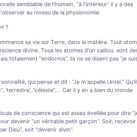
relle semblable de l'humain, “à l'intérieur” il y a des
s'observer au niveau de la physionomie.
t ?
ommence sa vie sur Terre, dans la matière. Tout ato
science divine. Tous les atomes d'un caillou, sont de
s totalement “endormis”, ils ne se disent pas “je sui
onnalité, qui pense et dit : “Je m'appelle Untel.” Qu'il
”, ’terrestre’, “céleste”.... Car il y en a bien du monde
cule de conscience qui est assez éveillée pour dire “je
ur devenir “un véritable petit garçon”. Soit, recevoir 
ar Dieu”, soit “devenir divin”.