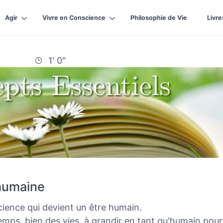
Agir
Vivre en Conscience
Philosophie de Vie
Livre
1' 0"
humaine
cience qui devient un être humain.
emps, bien des vies, à grandir en tant qu'humain pour