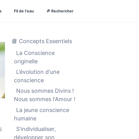
s
Fil de l'eau
🔎 Rechercher
📘 Concepts Essentiels
La Conscience
originelle
L’évolution d'une
conscience
Nous sommes Divins !
Nous sommes l'Amour !
La jeune conscience
humaine
S'individualiser,
i
développer son